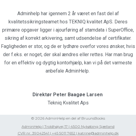
Adminhelp har igennem 2 år været en fast del af
kvalitetssikringsteamet hos TEKNIQ kvalitet ApS. Deres
primære opgaver ligger i ajourføring af stamdata i SuperOffice,
sikring af korrekt arkivering, samt udsendelse af certifikater.
Fagligheden er stor, og de er lydhøre overfor vores ønsker, hvis
der f.eks. er noget, der skal ændres eller rettes. Har man brug
for en effektiv og dygtig kontorhjælp, kan vi på det varmeste
anbefale AdminHelp.
Direktør Peter Baagøe Larsen
Tekniq Kvalitet Aps
© 2026 AdminHelp en del af BruunsBooks
AdminHelp | Troldhøjvej 17 | 4500 Nykøbing Sjælland
CVR nr. 39042541 | +45 5011 7652 | katrine@adminhelp.dk