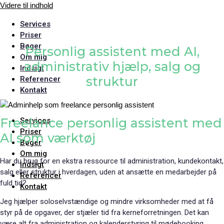
Videre til indhold
Services
Priser
Bøger
Personlig assistent med AI,
Om mig
administrativ hjælp, salg og
Indsigt
struktur
Referencer
Kontakt
Freelance personlig assistent med
Services
Priser
AI som værktøj
Bøger
Om mig
Har du brug for en ekstra ressource til administration, kundekontakt,
Indsigt
salg eller struktur i hverdagen, uden at ansætte en medarbejder på
Referencer
fuld tid?
Kontakt
Jeg hjælper soloselvstændige og mindre virksomheder med at få
styr på de opgaver, der stjæler tid fra kerneforretningen. Det kan
være alt fra administration og kalenderstyring til mødebooking,