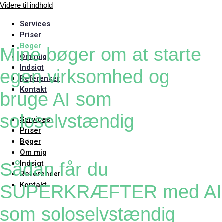
Videre til indhold
Services
Priser
Bøger
Mine bøger om at starte
Om mig
Indsigt
egen virksomhed og
Referencer
Kontakt
bruge AI som
soloselvstændig
Services
Priser
Bøger
Om mig
Indsigt
Sådan får du
Referencer
Kontakt
SUPERKRÆFTER med AI
som soloselvstændig