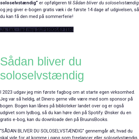
soloselvstændig”
er opfølgeren til
Sådan bliver du soloselvstændig
og jeg giver e-bogen gratis væk i de første 14 dage af udgivelsen, så
du kan få den med på sommerferie!
Ja, tak - lad mig SUPERKRÆFTER!
Sådan bliver du
soloselvstændig
I 2023 udgav jeg min første fagbog om at starte egen virksomhed.
Jeg var så heldig, at Dinero gerne ville være med som sponsor på
bogen. Bogen kan lånes på biblioteker landet over og er også
udgivet som lydbog, så du kan høre den på Spotify. Ønsker du en
gratis e-bog, kan du downloade den på BruunsBooks.
“SÅDAN BLIVER DU SOLOSELVSTÆNDIG” gennemgår alt, hvad du
skal vide for at komme i gang som freelancer eller soloselvstændig,