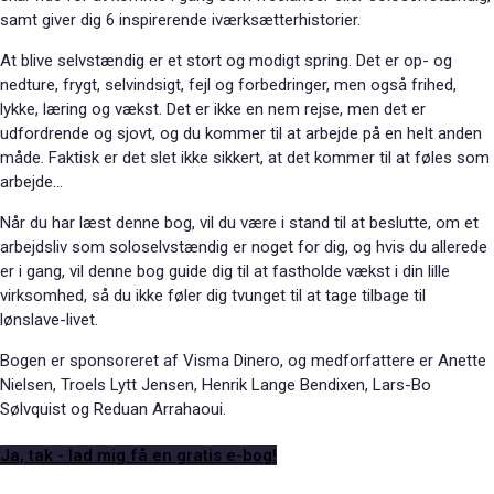
samt giver dig 6 inspirerende iværksætterhistorier.
At blive selvstændig er et stort og modigt spring. Det er op- og
nedture, frygt, selvindsigt, fejl og forbedringer, men også frihed,
lykke, læring og vækst. Det er ikke en nem rejse, men det er
udfordrende og sjovt, og du kommer til at arbejde på en helt anden
måde. Faktisk er det slet ikke sikkert, at det kommer til at føles som
arbejde…
Når du har læst denne bog, vil du være i stand til at beslutte, om et
arbejdsliv som soloselvstændig er noget for dig, og hvis du allerede
er i gang, vil denne bog guide dig til at fastholde vækst i din lille
virksomhed, så du ikke føler dig tvunget til at tage tilbage til
lønslave-livet.
Bogen er sponsoreret af Visma Dinero, og medforfattere er Anette
Nielsen, Troels Lytt Jensen, Henrik Lange Bendixen, Lars-Bo
Sølvquist og Reduan Arrahaoui.
Ja, tak - lad mig få en gratis e-bog!