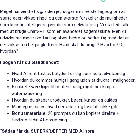
Meget har ændret sig, siden jeg udgav min første fagbog om at
starte egen virksomhed, og den største forskel er de muligheder,
som kunstig intelligens giver dig som selvstændig. Vi startede alle
med at bruge ChatGPT som en avanceret søgemaskine. Men AI
udvikler sig med raketfart og bliver bedre og bedre. Og med det er
der vokset en hel jungle frem: Hvad skal du bruge? Hvorfor? Og
hvordan?
I bogen får du blandt andet:
Hvad AI rent faktisk betyder for dig som soloselvstændig
Hvordan du kommer hurtigt i gang uden at drukne i muligheder
Konkrete værktøjer til content, salg, mødebooking og
automatisering
Hvordan du skaber produkter, bøger, kurser og guides
Mine egne cases: hvad der virker, og hvad der ikke gør
Bonusmateriale:
20 prompts du kan kopiere direkte +
tjekliste til din AI-opsætning
“Sådan får du SUPERKRÆFTER MED AI som