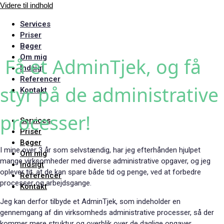
Videre til indhold
Services
Priser
Bøger
Om mig
Få et AdminTjek, og få
Indsigt
Referencer
styr på de administrative
Kontakt
processer!
Services
Priser
Bøger
I mine over 3 år som selvstændig, har jeg efterhånden hjulpet
Om mig
mange virksomheder med diverse administrative opgaver, og jeg
Indsigt
oplever tit, at de kan spare både tid og penge, ved at forbedre
Referencer
processer og arbejdsgange.
Kontakt
Jeg kan derfor tilbyde et AdminTjek, som indeholder en
gennemgang af din virksomheds administrative processer, så der
kommer mere struktur og overblik over de daglige opgaver.