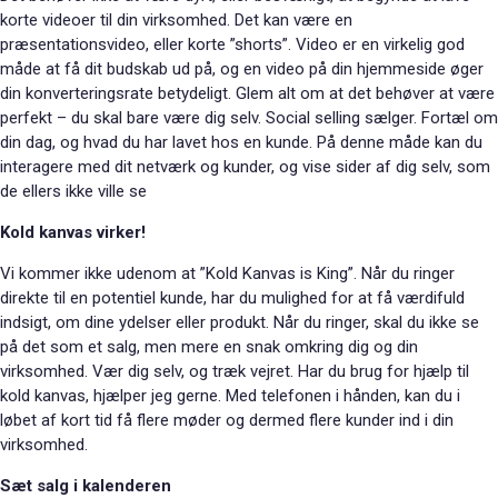
korte videoer til din virksomhed. Det kan være en
præsentationsvideo, eller korte ”shorts”. Video er en virkelig god
måde at få dit budskab ud på, og en video på din hjemmeside øger
din konverteringsrate betydeligt. Glem alt om at det behøver at være
perfekt – du skal bare være dig selv. Social selling sælger. Fortæl om
din dag, og hvad du har lavet hos en kunde. På denne måde kan du
interagere med dit netværk og kunder, og vise sider af dig selv, som
de ellers ikke ville se
Kold kanvas virker!
Vi kommer ikke udenom at ”Kold Kanvas is King”. Når du ringer
direkte til en potentiel kunde, har du mulighed for at få værdifuld
indsigt, om dine ydelser eller produkt. Når du ringer, skal du ikke se
på det som et salg, men mere en snak omkring dig og din
virksomhed. Vær dig selv, og træk vejret. Har du brug for hjælp til
kold kanvas, hjælper jeg gerne. Med telefonen i hånden, kan du i
løbet af kort tid få flere møder og dermed flere kunder ind i din
virksomhed.
S
æt salg i kalenderen