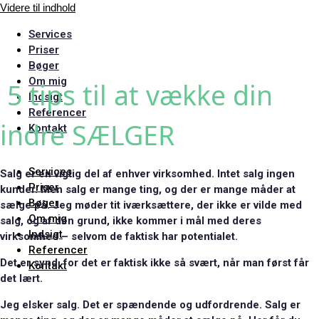
Videre til indhold
Services
Priser
Bøger
Om mig
5 tips til at vække din
Indsigt
Referencer
indre SÆLGER
Kontakt
Services
Sa
lg er en vigtig del af enhver virksomhed. Intet salg ingen
Priser
kunder. Men salg er mange ting, og der er mange måder at
Bøger
sælge på. Jeg møder tit iværksættere, der ikke er vilde med
Om mig
salg, og af den grund, ikke kommer i mål med deres
Indsigt
virksomhed – selvom de faktisk har potentialet.
Referencer
Det er synd, for det er faktisk ikke så svært, når man først får
Kontakt
det lært.
Jeg elsker salg. Det er spændende og udfordrende. Salg er