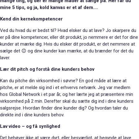
mange ting, og der er mange måder at sælge på. Her får du
mine 5 tips, og ja, kold kanvas er et af dem….
Kend din kernekompetencer
Ved du hvad du er bedst til? Hvad elsker du at lave? Jo skarpere du
er på dine kompetencer, eller dit produkt, jo nemmere er det for dine
kunder at mærke dig. Hvis du elsker dit produkt, er det nemmere at
sælge det 😊 og dine kunder kan mærke, at du brænder for det du
laver.
Lær dit pitch og forstå dine kunders behov
Kan du pitche din virksomhed i søvne? En god måde at lære at
pitche, er at melde sig ind i et erhvervs netværk. Jeg var medlem
hos Global Network i et par år, og her lærte jeg at præsentere min
virksomhed på 2 min. Derefter skal du sætte dig ind i dine kunders
salgsrejse. Hvordan finder dine kunder dig? Og hvordan taler du
direkte ind i dine kunders behov.
Lav video – og få synlighed
Det behøver ikke at være dyrt, eller besværligt, at begynde at lave